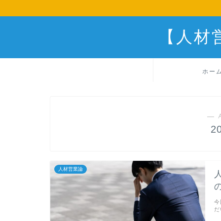
【人材
ホー
― 
2
人材営業論
今
だ