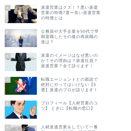
派遣営業はクズ！？悪い派遣
4
営業の特徴7選〜良い派遣営業
の特徴とは
公務員や大手企業を50代で早
5
期退職したその後の再就職の
道は？
派遣のイメージはなぜ悪いの
6
か？その理由は？派遣社員？
派遣営業？全て語ります！
転職エージェントとの面談で
7
絶対にやってはいけない【5
選】派遣のプロが語ります！
プロフィール【人材営業のコ
8
ツ】 ときに【転職の窓口】
人材派遣営業をしていて一番
9