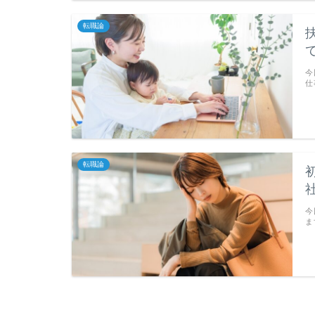
転職論
今
仕
転職論
今
ま