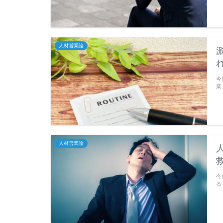
人材営業論
今
業
人材営業論
今
る