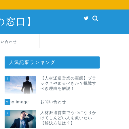
の窓口】
問い合わせ
人気記事ランキング
【人材派遣営業の実態】ブラ
1
ック？やめるべきか？挑戦す
べき理由を解説！
お問い合わせ
2
人材派遣営業でうつになりか
3
けてしんどい人を救いたい
【解決方法は？】