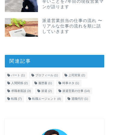
辛いことを7年目の現役営業マ
ンが語ります
派遣営業担当の仕事の流れ 〜
10
リアルな仕事の流れを順に話
していきます
関連記事
パート
(1)
プロフィール
(1)
上司対策
(2)
人間関係
(2)
履歴書
(1)
時事ネタ
(1)
求職者面談
(3)
派遣
(2)
派遣営業の仕事
(14)
転職
(7)
転職エージェント
(4)
退職代行
(1)