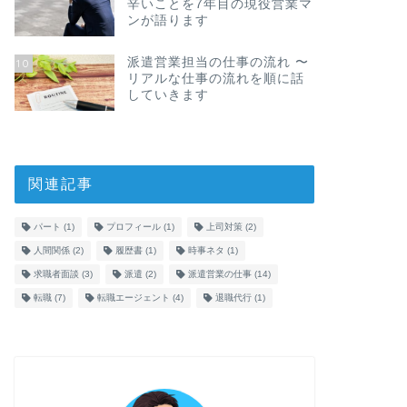
辛いことを7年目の現役営業マ
ンが語ります
派遣営業担当の仕事の流れ 〜
10
リアルな仕事の流れを順に話
していきます
関連記事
パート
(1)
プロフィール
(1)
上司対策
(2)
人間関係
(2)
履歴書
(1)
時事ネタ
(1)
求職者面談
(3)
派遣
(2)
派遣営業の仕事
(14)
転職
(7)
転職エージェント
(4)
退職代行
(1)