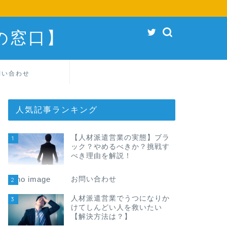
の窓口】
問い合わせ
人気記事ランキング
【人材派遣営業の実態】ブラ
1
ック？やめるべきか？挑戦す
べき理由を解説！
お問い合わせ
2
人材派遣営業でうつになりか
3
けてしんどい人を救いたい
【解決方法は？】