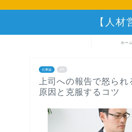
【人材
ホー
仕事論
PR
上司への報告で怒られ
原因と克服するコツ