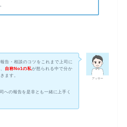
。
の報告・相談のコツをこれまで上司に
数、
自称No1の私
が怒られる中で分か
いきます。
アッサー
司への報告を是非とも一緒に上手く