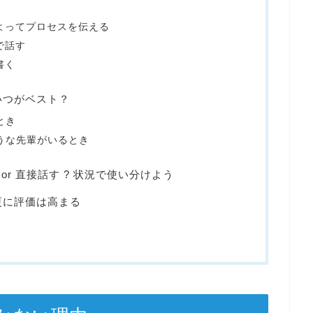
よってプロセスを伝える
で話す
書く
いつがベスト？
とき
うな先輩がいるとき
 or 直接話す ? 状況で使い分けよう
更に評価は高まる