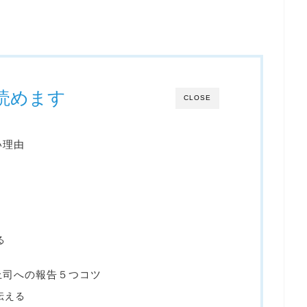
読めます
CLOSE
い理由
る
上司への報告５つコツ
伝える