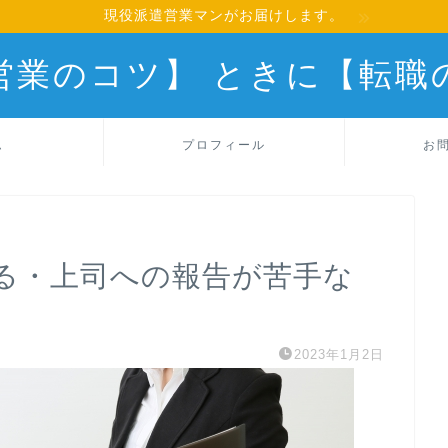
現役派遣営業マンがお届けします。
営業のコツ】 ときに【転職
ム
プロフィール
お
る・上司への報告が苦手な
2023年1月2日