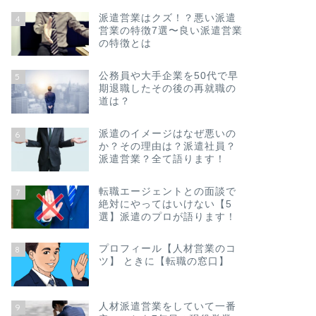
派遣営業はクズ！？悪い派遣
4
営業の特徴7選〜良い派遣営業
の特徴とは
公務員や大手企業を50代で早
5
期退職したその後の再就職の
道は？
派遣のイメージはなぜ悪いの
6
か？その理由は？派遣社員？
派遣営業？全て語ります！
転職エージェントとの面談で
7
絶対にやってはいけない【5
選】派遣のプロが語ります！
プロフィール【人材営業のコ
8
ツ】 ときに【転職の窓口】
人材派遣営業をしていて一番
9